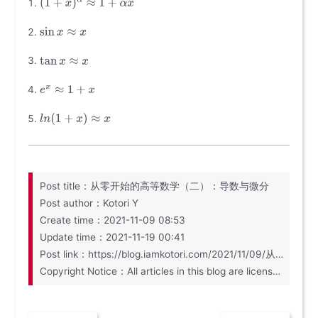
Post title：从零开始的高等数学（二）：导数与微分
Post author：Kotori Y
Create time：2021-11-09 08:53
Update time：2021-11-19 00:41
Post link：https://blog.iamkotori.com/2021/11/09/从零开始的高等数学（二）：导数与微分/
Copyright Notice：All articles in this blog are licensed under