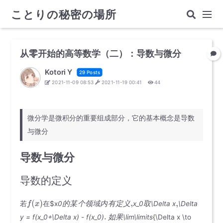
ことりの秘密の場所
从零开始的高等数学（二）：导数与微分
Kotori Y
29 Posts
2021-11-09 08:53
2021-11-19 00:41
44
微分学是微积分的重要组成部分，它的基本概念是导数
与微分
导数与微分
导数的定义
的
某
个
领
域
内
有
定
义
取
若
在$x
0
x_0
\Delta x
\Delta
如
果
y = f(x_0+\Delta x) - f(x_0)
\lim\limits
{\Delta x \to