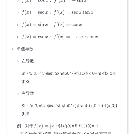
单侧导数
左导数
$f’
-(x_0)=\lim\limits
{h\to0^-}\frac{f(x_0+h)-f(x_0)}
{h}$
右导数
$f
+’(x_0)=\lim\limits
{h\to0^+}\frac{f(x_0+h)-f(x_0)}
{h}$
例：对于
: $f
+’(0)=1\ f’
{-}(0)=-1
左
右
导
数
不
相
等
因
此
该
函
数
在
x_0=0$处不可导.