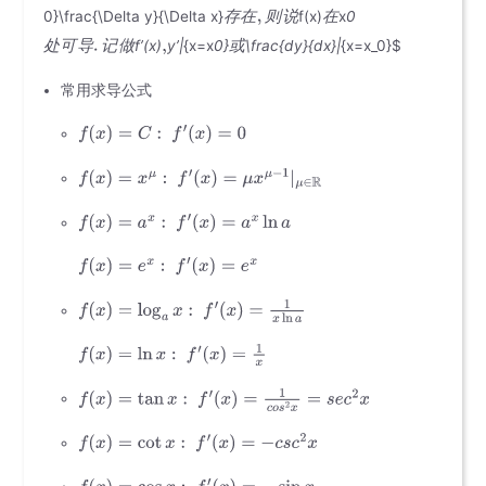
存
在
则
说
在
0}\frac{\Delta y}{\Delta x}
f(x)
x
0
处
可
导
记
做
或
f’(x)
y’|
{x=x
0}
\frac{dy}{dx}|
{x=x_0}$
常用求导公式